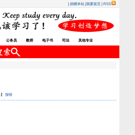
|
捐赠本站
|
我要留言
|
RSS
公务员
教师
电子书
司法
其他专业
小
】
报错