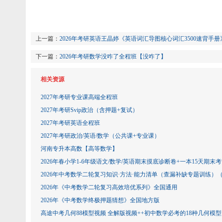
上一篇：
2026年考研英语王晶婷《英语词汇导图核心词汇3500速背手册
下一篇：
2026年考研数学没咋了全程班【没咋了】
相关资源
2027年考研专业课高端全程班
2027年考研Svip政治（含押题+复试）
2027年考研英语全程班
2027年考研政治/英语/数学（公共课+专业课）
河南专升本高数【高等数学】
2026年春小学1-6年级语文/数学/英语期末摸底诊断卷+一本15天期末
2026年中考数学二轮复习知识·方法·能力清单（查漏补缺专题训练）
2026年《中考数学二轮复习高效培优系列》全国通用
2026年《中考数学终极押题猜想》全国地方版
高途中考几何88模型视频 全解版视频++初中数学必考的18种几何模