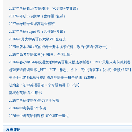
2027年考研政治/英语/数学（公共课+专业课）
2027年考研Svip数学（含押题+复试）
2027年考研专业课高端全程班
2027年考研Svip政治（含押题+复试）
2026年6月大学英语四六级VIP全程班
2025年版本 30块买的成考专升本视频资料（政治+英语+高数一），
2026年高考英语试卷(全国I卷、全国II卷）
2026年春小学1-6年级语文/数学/英语期末摸底诊断卷+一本15天期末考前冲刺卷
超强英语阅读训练 _PET、FCE、雅思、初中、高中(有答案)【小初~音频+PDF
英语十七老师B站收费新概念英语第一册全能课（230集）
胡灿奎：初中英语语法11个专题精讲【135讲】
新概念英语-学生用书
2026年考研传热学/热力学全程班
2026年中考英语5个专项
2026年中考英语新课标1600词汇一遍过
发表评论