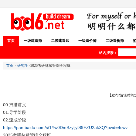
首页
一级建造师
二级建造师
一级造价师
二级造价师
站内搜索：
首页
>
研究生
>2026考研林斌管综全程班
【发布/编辑时间:20
00.扫描讲义
01.导学阶段
02.速成阶段
https://pan.baidu.com/s/1Yw0DmBzyljylS9FZU2akXQ?pwd=4cwv
2025考研林斌管综全程班