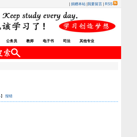
|
捐赠本站
|
我要留言
|
RSS
公务员
教师
电子书
司法
其他专业
小
】
报错