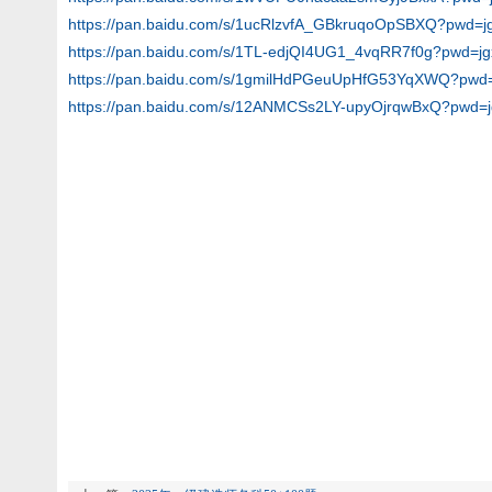
https://pan.baidu.com/s/1ucRlzvfA_GBkruqoOpSBXQ?pwd=j
https://pan.baidu.com/s/1TL-edjQI4UG1_4vqRR7f0g?pwd=jg
https://pan.baidu.com/s/1gmilHdPGeuUpHfG53YqXWQ?pwd=
https://pan.baidu.com/s/12ANMCSs2LY-upyOjrqwBxQ?pwd=j