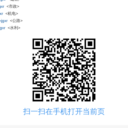
gxr
<市政>
xr
<机电>
jgxr
<公路>
gxr
<水利>
扫一扫在手机打开当前页