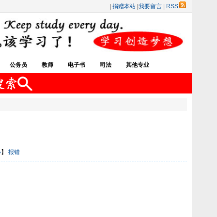
|
捐赠本站
|
我要留言
|
RSS
公务员
教师
电子书
司法
其他专业
小
】
报错