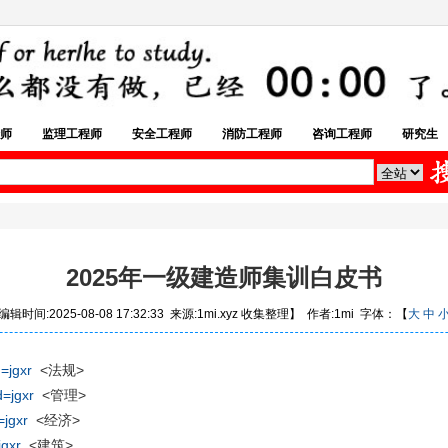
师
监理工程师
安全工程师
消防工程师
咨询工程师
研究生
2025年一级建造师集训白皮书
辑时间:2025-08-08 17:32:33 来源:1mi.xyz 收集整理】 作者:1mi 字体：【
大
中
=jgxr
<法规>
=jgxr
<管理>
jgxr
<经济>
gxr
<建筑>