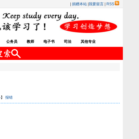
|
捐赠本站
|
我要留言
|
RSS
公务员
教师
电子书
司法
其他专业
小
】
报错