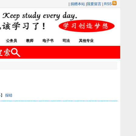
|
捐赠本站
|
我要留言
|
RSS
公务员
教师
电子书
司法
其他专业
小
】
报错