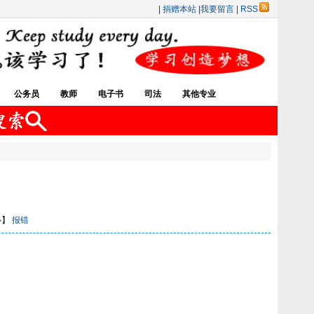
|
捐赠本站
|
我要留言
|
RSS
公务员
教师
电子书
司法
其他专业
小
】
报错