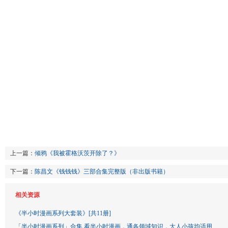
上一篇：
倾鸦《我被霍格沃茨开除了？》
下一篇：
陈昌文《钱钱钱》三部合集完整版（非出版书籍）
相关资源
《半小时漫画系列大套装》[共11册]
「半小时漫画系列」合集 看半小时漫画，通各领域知识，大人小孩均适用