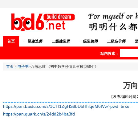
首页
一级建造师
二级建造师
一级造价师
二级造价师
站内搜索：
首页
>
电子书
>万向思维 《初中数学秒懂几何模型68个》
万向
【发布/编辑时间:20
https://pan.baidu.com/s/1CTl1ZgHS8bDbHhlqeM6IVw?pwd=5rxe
https://pan.quark.cn/s/24dd2b4ba3fd