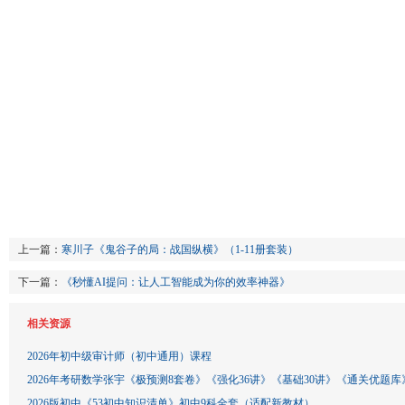
上一篇：
寒川子《鬼谷子的局：战国纵横》（1-11册套装）
下一篇：
《秒懂AI提问：让人工智能成为你的效率神器》
相关资源
2026年初中级审计师（初中通用）课程
2026年考研数学张宇《极预测8套卷》《强化36讲》《基础30讲》《通关优题库
2026版初中《53初中知识清单》初中9科全套（适配新教材）