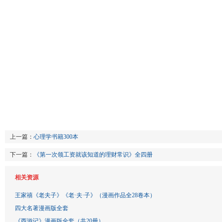
上一篇：
心理学书籍300本
下一篇：
《第一次领工资就该知道的理财常识》全四册
相关资源
王家禧《老夫子》《老·夫·子》（漫画作品全28卷本）
四大名著漫画版全套
《西游记》漫画版全套（共20册）