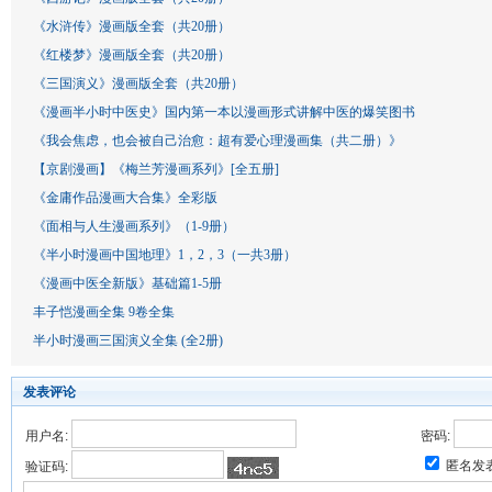
《水浒传》漫画版全套（共20册）
《红楼梦》漫画版全套（共20册）
《三国演义》漫画版全套（共20册）
《漫画半小时中医史》国内第一本以漫画形式讲解中医的爆笑图书
《我会焦虑，也会被自己治愈：超有爱心理漫画集（共二册）》
【京剧漫画】《梅兰芳漫画系列》[全五册]
《金庸作品漫画大合集》全彩版
《面相与人生漫画系列》（1-9册）
《半小时漫画中国地理》1，2，3（一共3册）
《漫画中医全新版》基础篇1-5册
丰子恺漫画全集 9卷全集
半小时漫画三国演义全集 (全2册)
发表评论
用户名:
密码:
匿名发
验证码: