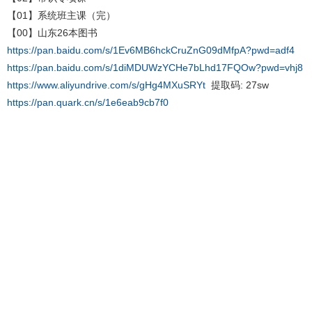
【01】系统班主课（完）
【00】山东26本图书
https://pan.baidu.com/s/1Ev6MB6hckCruZnG09dMfpA?pwd=adf4
https://pan.baidu.com/s/1diMDUWzYCHe7bLhd17FQOw?pwd=vhj8
https://www.aliyundrive.com/s/gHg4MXuSRYt
提取码: 27sw
https://pan.quark.cn/s/1e6eab9cb7f0