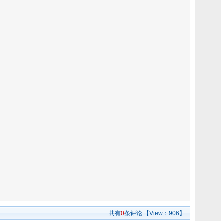
共有
0
条评论
【View：
906】