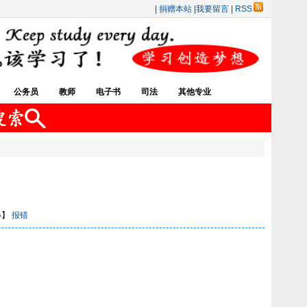
|
捐赠本站
|
我要留言
|
RSS
公务员
教师
电子书
司法
其他专业
小
】
报错