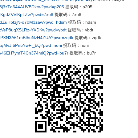
Jc4Bj3zTq644AUVBDkrw?pwd=p205
提取码：p205
UDxKgdZVVlKpLZw?pwd=7xu8
提取码：7xu8
paUdZuHbfzjN-o70M3zaw?pwd=hdsm
提取码：hdsm
P6vzVeP8uqXSLRz-YXDKw?pwd=ybdt
提取码：ybdt
1J_dPXN3A61mBIhuNzH4ZUA?pwd=zqdk
提取码：zqdk
3fpzqMvJf6Pn5YwFi_bQ?pwd=noni
提取码：noni
m-Yv46EH7ymT4Cn374mlQ?pwd=bu7r
提取码：bu7r