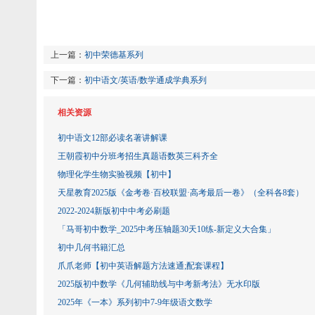
上一篇：
初中荣德基系列
下一篇：
初中语文/英语/数学通成学典系列
相关资源
初中语文12部必读名著讲解课
王朝霞初中分班考招生真题语数英三科齐全
物理化学生物实验视频【初中】
天星教育2025版《金考卷·百校联盟·高考最后一卷》（全科各8套）
2022-2024新版初中中考必刷题
「马哥初中数学_2025中考压轴题30天10练-新定义大合集」
初中几何书籍汇总
爪爪老师【初中英语解题方法速通;配套课程】
2025版初中数学《几何辅助线与中考新考法》无水印版
2025年《一本》系列初中7-9年级语文数学