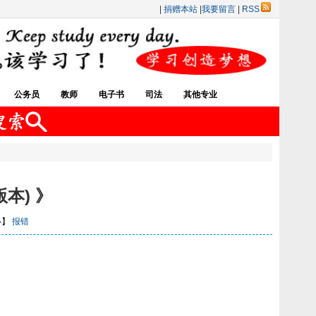
|
捐赠本站
|
我要留言
|
RSS
公务员
教师
电子书
司法
其他专业
本) 》
小
】
报错