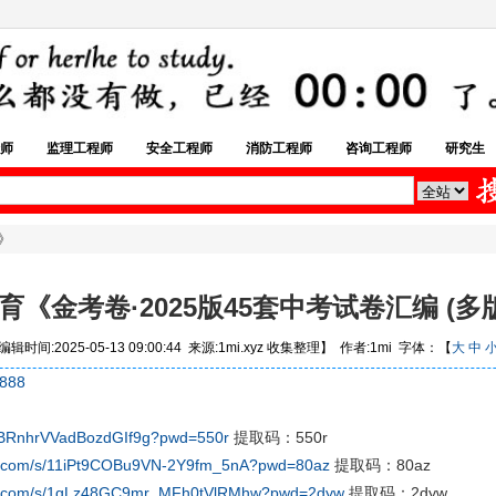
师
监理工程师
安全工程师
消防工程师
咨询工程师
研究生
 》
育《金考卷·2025版45套中考试卷汇编 (多版
辑时间:2025-05-13 09:00:44 来源:1mi.xyz 收集整理】 作者:1mi 字体：【
大
中
8888
xWBRnhrVVadBozdGIf9g?pwd=550r
提取码：550r
du.com/s/11iPt9COBu9VN-2Y9fm_5nA?pwd=80az
提取码：80az
idu.com/s/1qLz48GC9mr_MFh0tVlRMhw?pwd=2dyw
提取码：2dyw