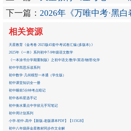
下一篇：
2026年《万唯中考·黑白
相关资源
天星教育《金考卷·2025版45套中考试卷汇编 (多版本) 》
2025年《一本》系列初中7-9年级语文数学
《一本涂书分学期重制版》之初中语文/数学/英语/物理/化学
初中学而思乐读系列
初中数学·几何模型一本通（学生版）
初中课堂知识全一册
初中睡前5分钟考点暗记
初中各科星选手记
初中衡水重点中学状元手写笔记
初中周计划系列
小学-初中-高中【新版-老版课本PDF】【115GB】
初中八年级薛金星教材同步作文全解