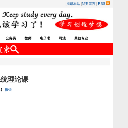
|
捐赠本站
|
我要留言
|
RSS
公务员
教师
电子书
司法
其他专业
系统理论课
小
】
报错