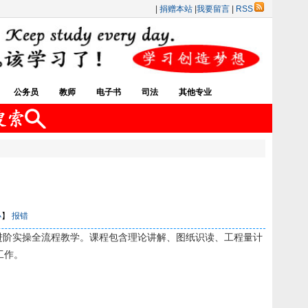
|
捐赠本站
|
我要留言
|
RSS
公务员
教师
电子书
司法
其他专业
）
小
】
报错
进阶实操全流程教学。课程包含理论讲解、图纸识读、工程量计
工作。