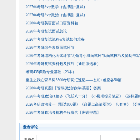
2027年考研Svip数学（含押题+复试）
2027年考研Svip政治（含押题+复试）
2026年考研英语面试口语资料包
2026年考研复试面试总论
2026年考研复试流程&复试如何准备
2026年考研综合素质面试环节
2026年考研结构化面试环节/无领导小组面试环节/面试技巧及简历书写
2026年考研复试资料包及技巧（通用版选看）
考研435保险专业基础（23本）
重生之我在背单词5500考研词汇速记——玄幻+虐恋各50篇
2026年考研真题[【管综/政治/数学​​​​​​​/英语】答案
2026年考研政治张修齐《飞跃八十分》《小橙书提分笔记》《选择题
2026考研政治苏一《甄选800题》《命题点高清图谱》《6套卷》《
2026年考研政治各机构全程班含【密训押题】
发表评论
用户名:
密