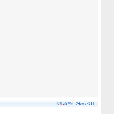
共有
1
条评论
【View：
463】