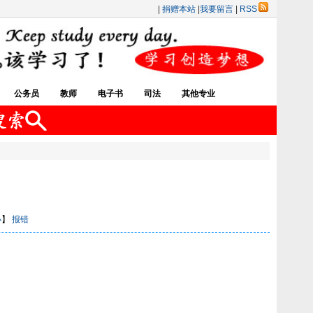
|
捐赠本站
|
我要留言
|
RSS
公务员
教师
电子书
司法
其他专业
小
】
报错