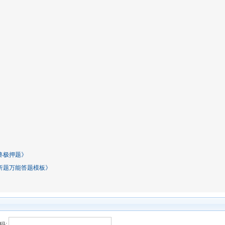
终极押题》
分析题万能答题模板》
码: