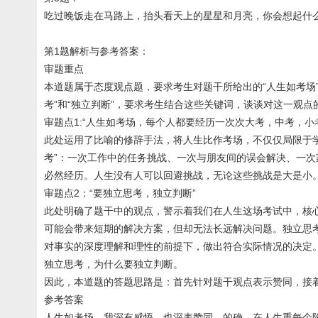
吃过晚饭走在马路上，抬头看天上的星星和月亮，你会想起什
第1题解析与参考答案：
审题重点
本道题属于态度观点题，要求考生对题干所给出的“人生如考场
考”和“独立判断”，要求考生结合这些关键词，谈谈对这一观
审题点1:“人生如考场，每个人都要经历一次次大考，中考，小
此处运用了比喻的修辞手法，将人生比作考场，不仅仅局限于
考”：一次工作中的任务挑战、一次与朋友间的误会解决、一次
必然经历。人生没有人可以回避挑战，无论这些挑战是大是小
审题点2：“要独立思考，独立判断”
此处明确了题干中的观点，警示着我们在人生这场考试中，核
可能会带来短期的解决方案，但却无法长远解决问题。独立思
对事实的深度理解和理性的前提下，做出符合实际情况的决定
独立思考，为什么要独立判断。
因此，本道题的答题思路是：首先针对题干观点表示赞同，接
参考答案
人生如考场，我深有感悟，也深表赞同，的确，在人生重每个