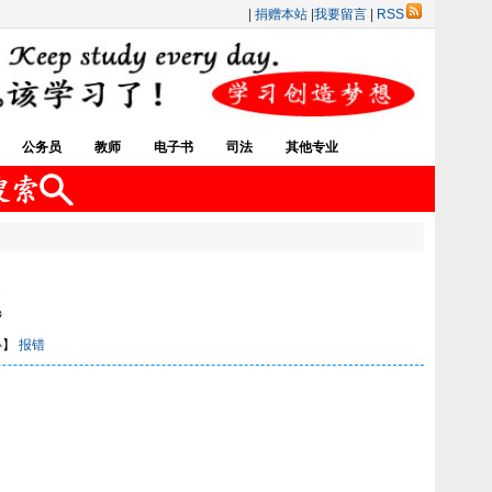
|
捐赠本站
|
我要留言
|
RSS
公务员
教师
电子书
司法
其他专业
题
小
】
报错