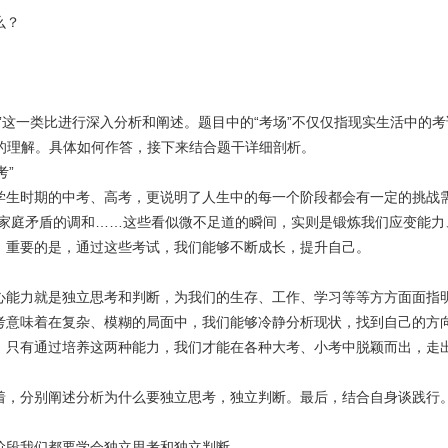
么？
”这一类比进行深入分析和阐述。题目中的“考场”不仅仅指现实生活中的
点的理解。具体如何作答，接下来结合题干详细剖析。
考”
学生时期的中考、高考，更说明了人生中的每一个阶段都会有一定的挑战需
家庭矛盾的调和……这些看似微不足道的瞬间，实则是锻炼我们应变能力
。重要的是，通过这些考试，我们能够不断成长，提升自己。
心能力就是独立思考和判断，为我们的生存、工作、学习等等方方面面指
考意味着在复杂、模糊的局面中，我们能够冷静分析现状，找到自己的方
。只有通过培养这两种能力，我们才能在各种大考、小考中脱颖而出，走
着，分别阐述分析为什么要独立思考，独立判断。最后，结合自身谈践行
阶段我们都要学会独立思考和独立判断。