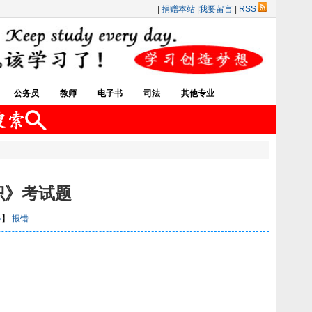
|
捐赠本站
|
我要留言
|
RSS
公务员
教师
电子书
司法
其他专业
识》考试题
小
】
报错