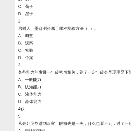
C、荀子
D、墨子
2
房树人、墨迹测验属于哪种测验方法（ ）。
A、调查
B、观察
C、实验
D、个案
3
某些能力的发展与年龄密切相关，到了一定年龄会呈现明显下
A、一般能力
B、认知能力
C、液体能力
D、晶体能力
4缺
5
从亮处突然进到暗室，眼前先是一黑，什么也看不到，过了一
A、暗适应减弱