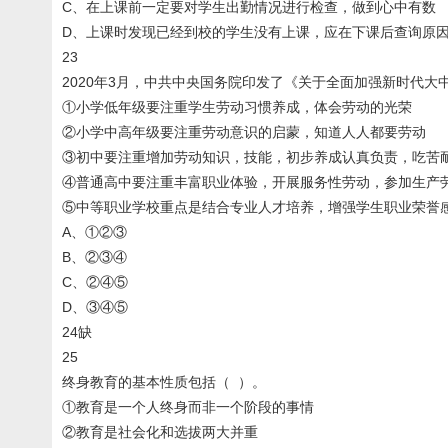
C、在上课前一定要对学生出勤情况进行检查，做到心中有数
D、上课时发现已经到校的学生没有上课，应在下课后查询原
23
2020年3月，中共中央国务院印发了《关于全面加强新时代
①小学低年级要注重学生劳动习惯养成，体会劳动的光荣
②小学中高年级要注重劳动意识的启蒙，知道人人都要劳动
③初中要注重增加劳动知识，技能，初步养成认真负责，吃苦
④普通高中要注重丰富职业体验，开展服务性劳动，参加生产
⑤中等职业学校重点是结合专业人才培养，增强学生职业荣誉
A、①②③
B、②③④
C、②④⑤
D、③④⑤
24缺
25
终身教育的基本性质包括（ ）。
①教育是一个人终身而非一个阶段的事情
②教育是社会化和选拔两大并重