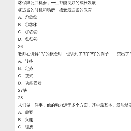
③保障公共机会，一生都能良好的成长发展
④适当的时机和场所，接受最适当的教育
A、①②③
B、①②④
C、①③④
D、②③④
26
教师在讲解“鸟”的概念时，也讲到了“鸡”“鸭”的例子……突出
A、转移
B、定势
C、变式
D、功能固着
27缺
28
人们做一件事，他的动力源于多个方面，其中最基本、最能够
A、需要
B、兴趣
C、理想