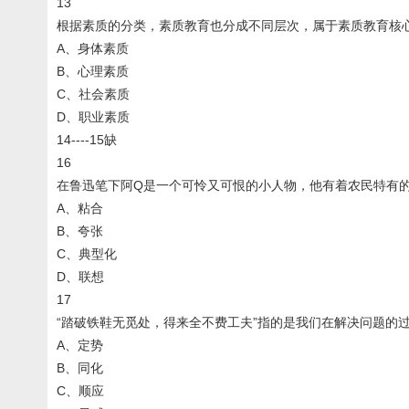
13
根据素质的分类，素质教育也分成不同层次，属于素质教育核
A、身体素质
B、心理素质
C、社会素质
D、职业素质
14----15缺
16
在鲁迅笔下阿Q是一个可怜又可恨的小人物，他有着农民特有的
A、粘合
B、夸张
C、典型化
D、联想
17
“踏破铁鞋无觅处，得来全不费工夫”指的是我们在解决问题的
A、定势
B、同化
C、顺应